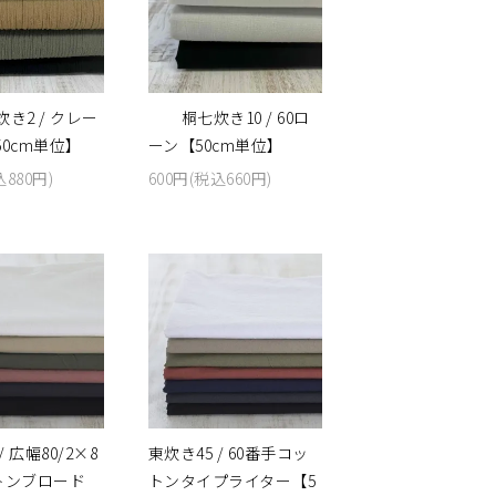
き2 / クレー
桐七炊き10 / 60ロ
0cm単位】
ーン【50cm単位】
込880円)
600円(税込660円)
/ 広幅80/2×8
東炊き45 / 60番手コッ
ットンブロード
トンタイプライター【5