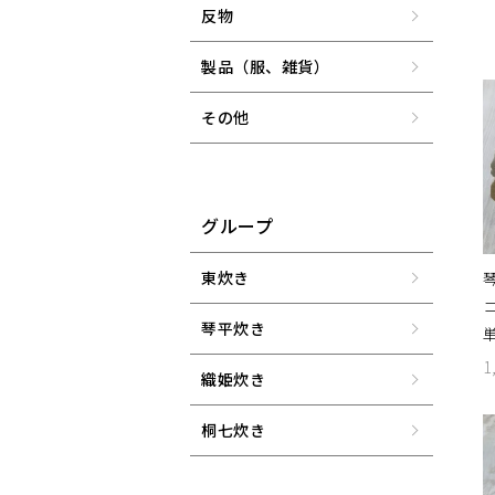
反物
製品（服、雑貨）
その他
グループ
東炊き
琴
琴平炊き
1
織姫炊き
桐七炊き