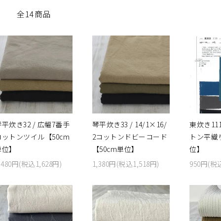
全14商品
平炊き32 / 広幅7番手
琴平炊き33 / 14/1×16/
東炊き111
コットンツイル【50cm
2コットンドビーコード
トン平織り
単位】
【50cm単位】
位】
,480円(税込1,628円)
1,380円(税込1,518円)
950円(税込