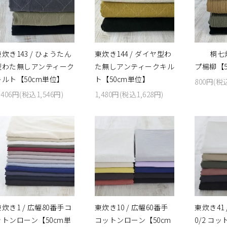
炊き143 / ひょうたん
東炊き144 / ダイヤ型わ
桐七炊
型わた無しアンティーク
た無しアンティークキル
プ楊柳【5
キルト【50cm単位】
ト【50cm単位】
800円(税
,406円(税込1,546円)
1,480円(税込1,628円)
炊き1 / 広幅80番手コ
東炊き10 / 広幅60番手
東炊き41 
ットンローン【50cm単
コットンローン【50cm
0/2 コ