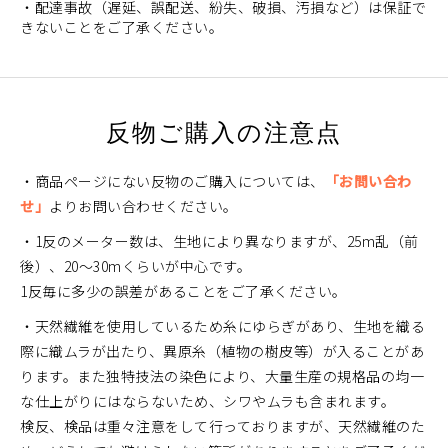
・配達事故（遅延、誤配送、紛失、破損、汚損など）は保証で
きないことをご了承ください。
反物ご購入の注意点
・商品ページにない反物のご購入については、
「お問い合わ
せ」
よりお問い合わせください。
・1反のメーター数は、生地により異なりますが、25m乱（前
後）、20～30mくらいが中心です。
1反毎に多少の誤差があることをご了承ください。
・天然繊維を使用しているため糸にゆらぎがあり、生地を織る
際に織ムラが出たり、異原糸（植物の樹皮等）が入ることがあ
ります。また独特技法の染色により、大量生産の規格品の均一
な仕上がりにはならないため、シワやムラも含まれます。
検反、検品は重々注意をして行っておりますが、天然繊維のた