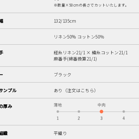
※数量×50cmの長さでカットいたします。
幅
132/135cm
リネン50% コットン50％
手
経糸リネン21/1 × 緯糸コットン21/1
麻番手(綿番換算21/1)
ー
ブラック
サンプル
あり
（注文はこちら）
の厚み
組織
平織り