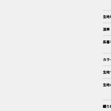
生地
混率
系番
カラ
生地
生地
織り